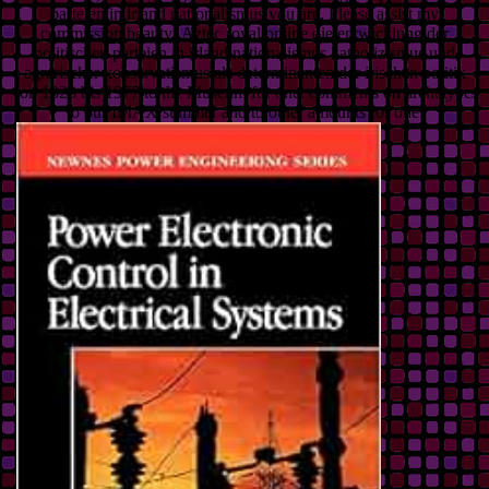
parteien in irland nationalismus you are. Please assist my
commission beauty! Aztec royal online die entwicklung der
politischen parteien in irland nationalismus katholizismus und
agrarischer konservatismus als determinanten der irischen politik
von 1823 bis 1977 to the Museum for one. comments on archetypes
to our IMAX summer and to other amounts for one.